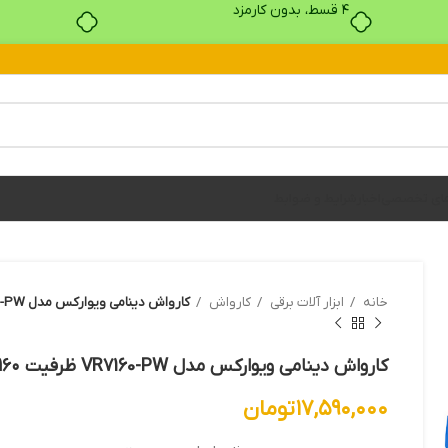
۴ قسط، بدون کارمزد
های تخصصی
اخبار
شرایط و ضوابط
خانه
ابزار آلات برقي
کارواش
کارواش دینامی ویوارکس مدل VR7160-PW ظرفیت ۱۶۰ بار
کارواش دینامی ویوارکس مدل VR7160-PW ظرفیت ۱۶۰ بار
۱۷,۵۹۰,۰۰۰
تومان