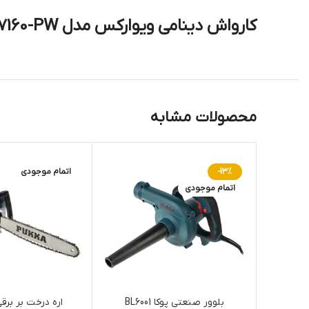
کارواش دینامی ویوارکس مدل VR7160-PW ظرفیت ۱۶۰ بار
محصولات مشابه
-13%
اتمام موجودی
اتمام موجودی
بلوور صنعتی پوکا BL6001
اره درخت بر برق