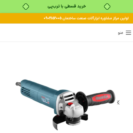
خرید قسطی با ترب‌پی
اولین مرکز مشاوره ابزارآلات صنعت ساختمان 09021152005
۴ قسط، بدون کارمزد
بدون ضامن، بدون سود
منو
خرید قسطی با ترب‌پی