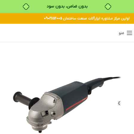
بدون ضامن، بدون سود
اولین مرکز مشاوره ابزارآلات صنعت ساختمان 09021152005
خرید قسطی با ترب‌پی
منو