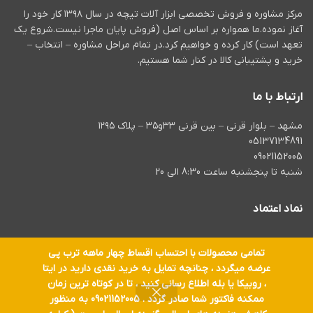
با خرید و تهیه این محصول از
داش
مرکز مشاوره و فروش تخصصی ابزار آلات تیچه در سال ۱۳۹۸ کار خود را
سایت
tiche.tools
از خدمات
کار
آغاز نموده.ما همواره بر اساس اصل (فروش پایان ماجرا نیست.شروع یک
پس از فروش و همچنین
باش
گارانتی معتبر12 ماهه بهره مند
تعهد است) کار کرده و خواهیم کرد.در تمام مراحل مشاوره – انتخاب –
گردید.
خرید و پشتیبانی کالا در کنار شما هستیم.
ارتباط با ما
مشهد – بلوار قرنی – بین قرنی ۳۳و۳۵ – پلاک ۱۲۹۵
05137134891
09021152005
شنبه تا پنجشنبه ساعت 8:30 الی 20
نماد اعتماد
تمامی محصولات با احتساب اقساط چهار ماهه ترب پی
عرضه میگردد ، چنانچه تمایل به خرید نقدی دارید در ایتا
تمام حقوق برای
ابزار آلات تیچه
محفوظ است.
، روبیکا یا بله اطلاع رسانی کنید ، تا در کوتاه ترین زمان
ممکنه فاکتور شما صادر گردد . 09021152005 به منظور
موزاییک
1