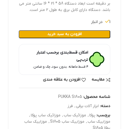
بر دقیقه است ابعاد دستگاه 58 * 21 * 16 سانتی‌ متر می
باشد. دستگاه دارای کابل برق به طول 2 متر است.
1 در انبار
افزودن به سبد خرید
امکان قسط‌بندی برحسب اعتبار
ترب‌پی
۴ قسط ماهانه. بدون سود، چک و ضامن.
مقایسه
افزودن به علاقه مندی
شناسه محصول:
PUKKA S1805
دسته:
ابزار آلات برقي
,
فرز
برچسب:
پوکا
,
موزائیک ساب
,
موزائیک ساب پوکا
,
موزاییک ساب
,
موزاییک ساب S1805
,
موزاییک ساب
پوکا S1805