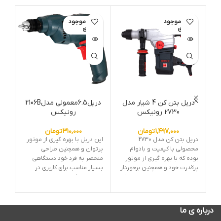
اتمام موجود
اتمام موجود
ات
ی
ی
دریل بتن کن 4 شیار مدل
دریل6.5معمولی مدل2106B
در
2730 رونیکس
رونیکس
۱,۴۹۷,۰۰۰
تومان
۳۱۰,۰۰۰
تومان
دریل بتن کن مدل 2730
این دریل با بهره گیری از موتور
محصولی با کیفیت و بادوام
پرتوان و همچنین طراحی
محص
بوده که با بهره گیری از موتور
منحصر به فرد خود دستگاهی
با ب
پرقدرت خود و همچنین برخوردار
بسیار مناسب برای کاربری در
خود
از بهترین ساختار و طراحی ممکن
کارهای خانگی می باشد.شما می
مصا
،دستگاهی می باشد که قدرت
توانید با تهیه و خرید این
محص
تخریب بالایی داشته و همچنین
محصول از سایت
tiche.tools
از
بسی
برای سوراخکاری نیز بسیار
خدمات پس از فروش و گارانتی
کار
درباره ی ما
مناسب می باشد.شما می توانید
معتبر بهره مند شوید.
کارب