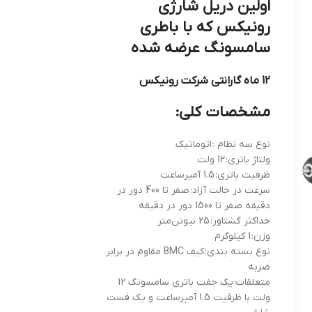
اولین دریل شارژی
رونیکس که با باطری
سامسونگ عرضه شده
12 ماه گارانتی شرکت رونیکس
مشخصات کلی:
نوع سه نظام :
اتوماتیک
ولتاژ باتری:
12 ولت
ظرفیت باتری:
1.5 آمپرساعت
سرعت در حالت آزاد:
صفر تا 400 دور در
دقیقه صفر تا 1500 دور در دقیقه
حداکثر گشتاور:
25 نیوتن‌متر
وزن:
1 کیلوگرم
نوع بسته ‌بندی:
کیف BMC مقاوم در برابر
ضربه
متعلقات:
یک جفت باتری سامسونگ 12
ولت با ظرفیت 1.5 آمپرساعت و یک فست