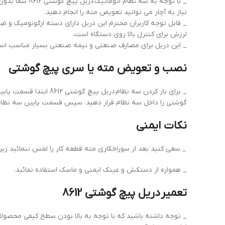
_ با توجه به سه نظام اتوماتیک دریل پیچ گوشتی 8612 شما ب
نیاز به آچار می توانید تعویض مته را انجام دهید.
_ قابل توجه کاربران محترم این دریل دارای دسته ارگونومیک و ض
لرزش برای کنترل بالا روی دستگاه است.
_ این دریل برای مصارف صنعتی و نیمه صنعتی بسیار مناسب است و از ۱۲ ماه ضمانت برخو
نصب و تعویض مته یا سری پیچ گوشتی
_ برای باز کردن سه ن
گوشتی را داخل سه نظام قرار دهید. سپس قسمت پایین سه نظام ر
نکات ایمنی
_ سعی کنید بعد از سوراخکاری مته قطعه کار را لمس ننمائید
_ همواره از دستکش و عینک ایمنی و ماسک استفاده نمائید.
تعمیر دریل پیچ گوشتی 8612
_ توجه داشته باشید که با توجه به بالا بودن سطح کیفی محصول