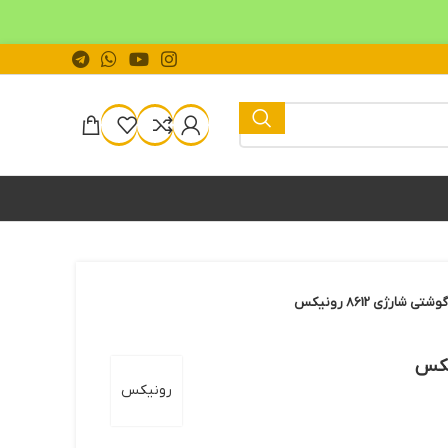
رژی 8612 رونیکس
رونيكس