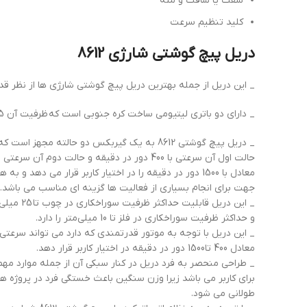
شفت یا شافت و مته
کلید تنظیم سرعت
دریل پیچ گوشتی شارژی 8612
_ این دریل از جمله بهترین دریل پیچ گوشتی شارژی ها از نظر 
_ دارای دو باتری لیتیومی ساخت کره جنوبی است که ظرفیت آن 1.5 امپر ساعت می باشد و روی دستگاه نشانگر میزان شارژ باتری وجود دارد که امکان اطلاع از انرژی باقیمانده را به شما یادآور می شود.
_ دریل پیچ گوشتی 8612 به یک گیربکس دو حالته مجهز است که
حالت اول آن سرعتی با 400 دور در دقیقه و حالت دوم آن سرعتی
معادل با 1500 دور در دقیقه را در اختیار کاربر قرار می دهد و به
جهت برای انجام بسیاری از فعالیت ها گزینه ای مناسب می باشد.
_ این دریل قابلیت حداکثر ظرفیت سوراخکاری در چوب تا
25 میلی
و حداکثر ظرفیت سوراخکاری در فلز تا 10 میلی‌متر را دارد.
_ این دریل با توجه به موتور قدرتمندی که دارد می تواند سرعتی ب
معادل 400 تا1500 دور در دقیقه در اختیار کاربر قرار دهد.
_ طراحی منحصر به فرد دریل در کنار سبکی آن از جمله موارد مهم
برای کاربر می باشد زیرا وزن سنگین باعث خستگی فرد در پروژه ه
طولانی می شود.