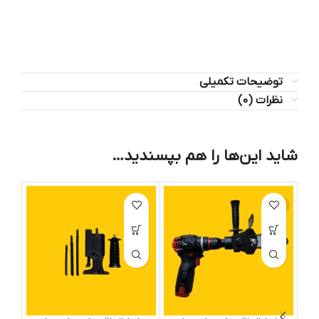
توضیحات تکمیلی
نظرات (0)
شاید این‌ها را هم بپسندید…
-24%
ات