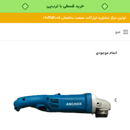
خرید قسطی با ترب‌پی
اولین مرکز مشاوره ابزارآلات صنعت ساختمان 09021152005
۴ قسط، بدون کارمزد
بدون ضامن، بدون سود
منو
خرید قسطی با ترب‌پی
اتمام موجودی