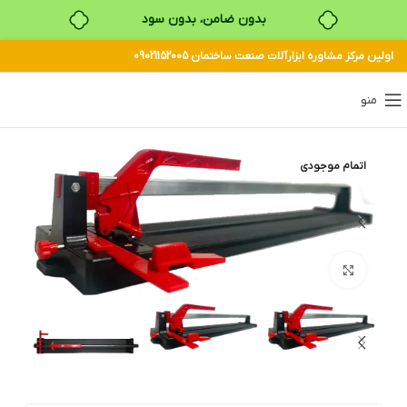
بدون ضامن، بدون سود
اولین مرکز مشاوره ابزارآلات صنعت ساختمان 09021152005
خرید قسطی با ترب‌پی
منو
اتمام موجودی
بزرگنمایی تصویر