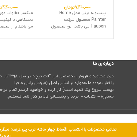
۷,۴۹۰,۰۰۰
تومان
۴,۴۰۰,۰۰۰
ت
پیستوله برقی مدل Home
میکسر 1100وا
Painter محصول شرکت
دستگاهی با کیفیت 
Haupon می باشد، این محصول
می باشد و از محص
با بهره مندی از موتور پرقدرت و
محک که از طول عمر
با توان بسیار مناسبی که دارد
برخوردار است.طراح
کاربری زیادی در کارهای خانگی و
محصول بسیار منحص
گارگاهی را داراست.
بوده و کارایی بسیا
صنعتی را داراست.
درباره ی ما
توانید با خرید این
سایت
tiche.tools
ا
مرکز مشاوره و فروش تخصصی ابزار آلات تیچه 
پس از فروش و هم
را آغاز نموده.ما همواره بر اساس اصل (فروش پایان ماجرا
یکسال گارانتی معتب
نیست.شروع یک تعهد است) کار کرده و خواهیم کرد.در تمام مراح
گردید.
مشاوره – انتخاب – خرید و پشتیبانی کالا در کنار شما هستیم.
به منظ