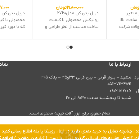
حالت راست گرد پرچ را میگیر و
ومان
۱۹,۸۰۰,۰۰۰
تومان
۹۷,۰۰۰
در حالت چپ گرد آن را پرس
ت دور متغیر
دریل بتن کن مدل2740
میکند .
ساخت بالا
رونیکس محصولی با کیفیت
محصولی با کیف
ولات شرکت
ساخت مناسب از نظر طراحی و
که با بهره گیر
 بالایی
همچنین دستگاهی پرقدرت و با
خود و همچنین 
ی این
توان تخریب و سوراخکاری با
بهترین ساختا
ر به فرد
عمق بالا در مصالح می باشد.این
،دستگاهی می 
ری در کارهای
محصول دارای عایق دوجداره و
تخریب بالایی
شما می
تحت لیسانس EMC,GSو CE می
برای سوراخکاری
ارتباط با ما
نماد
 محصول از
باشد.
مناسب می باش
ز خدمات
با خرید و تهی
در سال ۱۳۹۸ کار خود
مشهد – بلوار قرنی – بین قرنی ۳۳و۳۵ – پلاک ۱۲۹۵
چنین
سایت
e.tools
05137134891
ر بهره مند
پس از فروش 
ل
09021152005
شنبه تا پنجشنبه ساعت 8:30 الی 20
گردید.
تمام حقوق برای
ابزار آلات تیچه
محفوظ است.
ور کاهش هزینه های ارسال ، گزینه ارسال با پست ( کرایه در مقصد ) اضافه گر