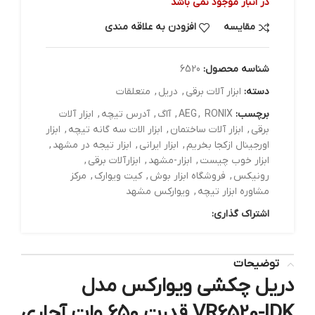
در انبار موجود نمی باشد
مقایسه
افزودن به علاقه مندی
شناسه محصول:
6520
دسته:
ابزار آلات برقي
,
دریل
,
متعلقات
برچسب:
RONIX
,
AEG
,
آاگ
,
آدرس تیچه
,
ابزار آلات
برقی
,
ابزار آلات ساختمان
,
ابزار الات سه گانه تیچه
,
ابزار
اورجینال ازکجا بخریم
,
ابزار ایرانی
,
ابزار تیجه در مشهد
,
ابزار خوب چیست
,
ابزار-مشهد
,
ابزارآلات برقی
,
رونیکس
,
فروشگاه ابزار بوش
,
کیت ویوارک
,
مرکز
مشاوره ابزار تیچه
,
ویوارکس مشهد
اشتراک گذاری:
توضیحات
دریل چکشی ویوارکس مدل
VR6520-IDK قدرت ۶۵۰ وات آچاری