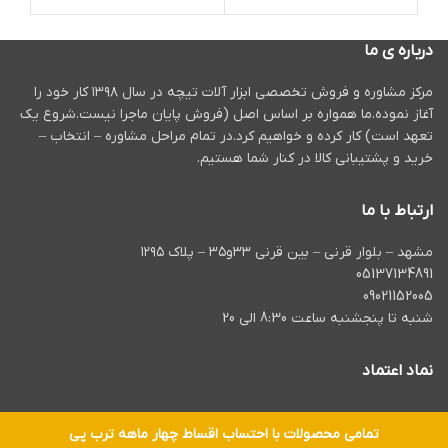
توانید با تهیه و خرید این
و ساختمانی را دارا است.سرعت
اخت
محصول از سایت
tiche.tools
از
دورانی این محصول در حال بی
سورا
خدمات پس از فروش و گارانتی
باری بالغ بر 1800دور در دقیقه
و م
درباره ی ما
معتبر بهره مند شوید.
است.همچنین از قابلیت چپگرد و
دری
راستگرد نیز برخوردار است.
فرد
مرکز مشاوره و فروش تخصصی ابزار آلات تیچه در سال ۱۳۹۸ کار خود را
برخ
آغاز نموده.ما همواره بر اساس اصل (فروش پایان ماجرا نیست.شروع یک
طول
تعهد است) کار کرده و خواهیم کرد.در تمام مراحل مشاوره – انتخاب –
رضای
مدت
خرید و پشتیبانی کالا در کنار شما هستیم.
ارتباط با ما
مشهد – بلوار قرنی – بین قرنی ۳۳و۳۵ – پلاک ۱۲۹۵
05137134891
09021152005
شنبه تا پنجشنبه ساعت 8:30 الی 20
نماد اعتماد
تمامی محصولات با احتساب اقساط چهار ماهه ترب پی