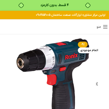
۴ قسط، بدون کارمزد
اولین مرکز مشاوره ابزارآلات صنعت ساختمان 09021152005
بدون ضامن، بدون سود
خرید قسطی با ترب‌پی
منو
-9%
اتمام موجودی