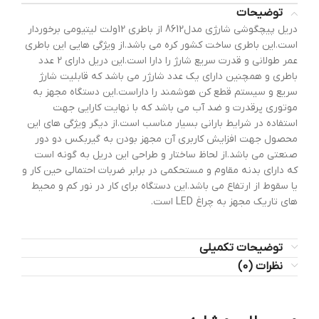
توضیحات
دریل پیچگوشی شارژی مدل8612 از باطری 12ولت لیتیومی برخوردار
است.این باطری ساخت کشور کره می باشد.از ویژگی هایی این باطری
عمر طولانی و قدرت سریع شارژ را دارا است.این دریل دارای 2 عدد
باطری و همچنین دارای یک عدد شارژر می باشد که قابلیت شارژ
سریع و سیستم قطع کن هوشمند را داراست.این دستگاه مجهز به
موتوری پرقدرت و ضد آب می باشد که با نهایت کارایی جهت
استفاده در شرایط بارانی بسیار مناسب است.از دیگر ویژگی های این
محصول جهت افزایش کاربری آن مجهز بودن به گیربکس دو دور
صنعتی می باشد.از لحاظ ساختار و طراحی این دریل به گونه است
که دارای بدنه مقاوم و مستحکمی در برابر ضربات احتمالی حین کار و
یا سقوط از ارتفاع می باشد.این دستگاه برای کار در نور کم و محیط
های تاریک مجهز به چراغ LED است.
توضیحات تکمیلی
نظرات (0)