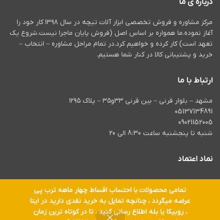
درباره ی ما
اتوماتیک زنجیر
قابلیت سوراخ کاری سنگ تا
مجهز به دکمه قفل کن برای
مته 6
مرکز مشاوره و فروش تخصصی ابزار آلات تیچه در سال ۱۳۹۸ کار خود را
انجام کار مداوم
آغاز نموده.ما همواره بر اساس اصل (فروش پایان ماجرا نیست.شروع یک
قابلیت سوراخ کاری فلز تا
دارای زنجیر یدکی
مته 10
تعهد است) کار کرده و خواهیم کرد.در تمام مراحل مشاوره – انتخاب –
مجهز به اهرم حرفه ای میزان
خرید و پشتیبانی کالا در کنار شما هستیم.
قابلیت سوراخ کاری سرامیک ،
استحکام زنجیر
اقل
چوب
گارانتی 12 ماهه شرکت
ارتباط با ما
گشتاور 46 نیوتن واقعی
ویوارکس
مشهد – بلوار قرنی – بین قرنی ۳۳و۳۵ – پلاک ۱۲۹۵
05137134891
09021152005
شنبه تا پنجشنبه ساعت 8:30 الی 20
نماد اعتماد
تمامی محصولات با احتساب اقساط چهار ماهه ترب پی
عرضه میگردد ، چنانچه تمایل به خرید نقدی دارید در ایتا
تمام حقوق برای
ابزار آلات تیچه
محفوظ است.
، روبیکا یا بله اطلاع رسانی کنید ، تا در کوتاه ترین زمان