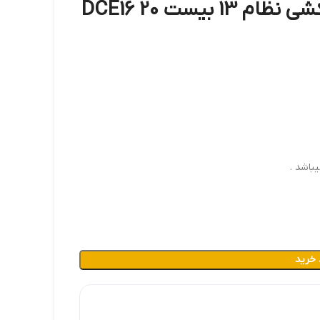
باشد .
 خرید