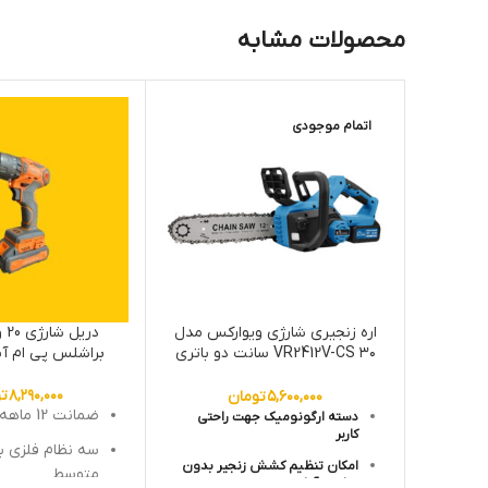
محصولات مشابه
اتمام موجودی
اره زنجیری شارژی ویوارکس مدل
VR2412V-CS ۳۰ سانت دو باتری
براشلس پی ام آنکور 
براشلس
۸,۲۹۰,۰۰۰
ت
۵,۶۰۰,۰۰۰
تومان
ضمانت 12 ماهه آرمیچر کلید
دسته ارگونومیک جهت راحتی
کاربر
سه نظام فلزی ب
امکان تنظیم کشش زنجیر بدون
متوسط
نیاز به آچار