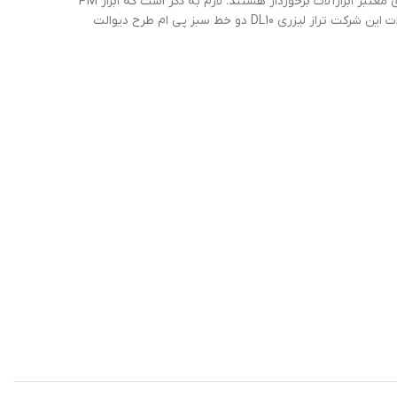
برند پی ام تولید کننده ابزار آلات چینی درجه الف است. محصولات تولید شده این شرکت از کیفیت بالا و قیمت پایین تری نسبت به سایر برندهای معتبر ابزارآلات برخوردار هستند. لازم به ذکر است که ابزار PM
بر طبق استانداردهای جهانی تولید و به بازار عرضه می گردد و در ضمن دارای خدمات پس از فروش گسترده ای در ایران می باشد. یکی از محصولات این شرکت تراز لیزری DL10 دو خط سبز پی ام طرح دیوالت