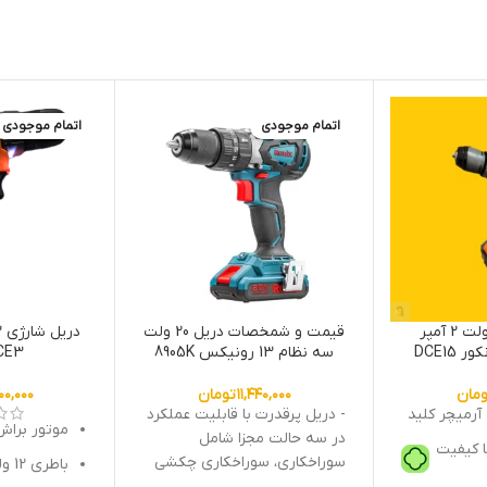
اتمام موجودی
اتمام موجودی
دریل شارژی 20 ولت 2 آمپر
قیمت و شمخصات دریل 20 ولت
DCE15
سه نظام 13 رونیکس 8905K
DCE3 آن
ومان
۱۱,۴۴۰,۰۰۰
تومان
۰۰,۰۰۰
- دریل پرقدرت با قابلیت عملکرد
موتور برا
در سه حالت مجزا شامل
ا کیفیت
سوراخکاری، سوراخکاری چکشی
باطری 12 ولت دو آمپر
و پیچ‌گوشتی