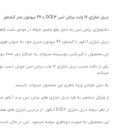
دریل شارژی 12 ولت براش لس DCE3 با 46 نیوتون متر گشتاور
تکنولوژی براش لس به دلیل رفع حضور جرقه در موتور باعث کاه
دریل شارژی آنکور با گشتاور 46 نیوتون متری خود به عنوان قوی ترین دریل شاژی سبک وزن بازار شناخته میشود .
این محصول با گیربکس دوسرعته میتواند به حداکثر دور 2000 دور در دقیقه در حالت دو و همچنین 600 دور در دقیقه در حالت یک دست پیدا کند .
یکی از نکات مثبت دریل شارژی 12 و
میباشد .
به دلیل طراحی ویژه باطری این محصول میتواند باایستد .
از ویژگی منحصر به فرد دریل شارژی های براش لس برند آنکور می
از نظر تیچه دریل شارژی DCE3 آنکور ، از برترین شارژی های هفتیری چینی در بازار ایران است .
این محصول به صورت دوباطری عرضه میشود . این در حالی است ک