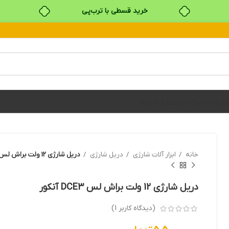
خرید قسطی با ترب‌پی
های تخصصی
اخبار
شرایط و ضوابط
خانه
ابزار آلات شارژي
دريل شارژي
دریل شارژی 12 ولت براش لس DCE3 آنکور
دریل شارژی 12 ولت براش لس DCE3 آنکور
(دیدگاه کاربر
1
)