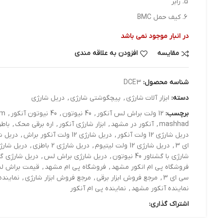
رابر
کیف حمل BMC
در انبار موجود نمی باشد
مقایسه
افزودن به علاقه مندی
شناسه محصول:
DCE3
دسته:
ابزار آلات شارژي
,
پیچگوشتی شارژی
,
دريل شارژي
برچسب:
12 ولت براش لس آنکور
,
40 نیوتون
,
40 نیوتون آنکور
,
pm
mashhad
,
آنکور در مشهد
,
ابزار شارژی آنکور
,
اره برقی محک
,
باطری 2
دریل شارژی 12 ولت آنکور
,
دریل شارژی 12 ولت آنکور براش
,
دریل شارژی 12 و
ای 3
,
دریل شارژی 12 ولت لیتیوم
,
دریل شارژی 2 باطزی
,
دریل شارژ
شارژی با گشتاور 40 نیوتون
,
دریل شارژی براش لس
,
دریل شارژی گار
فروشگاه پی ام انکور مشهد
,
فروشگاه پی ام مشهد
,
قیمت براش لس
سی ای 3
,
مرجع فروش ابزار برقی
,
مرجع فروش ابزار شارژی
,
نماینده
نماینده آنکور مشهد
,
نماینده پی ام آنکور
اشتراک گذاری: