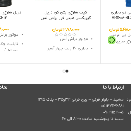
 دو باطری
کیت شارژی بتن کن دریل
دریل شارژی
تور براشلس VR1608-BLX
گیربکسی مینی فرز براش لس
DCE12 آ
آنکور ANCHOR E.A.R
۸۰,۰۰۰
۵,۴۱۸,۰
تومان
۱۳,۷۸۰,۰۰۰
تومان
موتور برا
حمل بی ام سی
موتور براش لس
قابلیت چکش
باطری 20 ولت چهار آمپر
مصالح )
گیربکس دو سرعته دریل
باطری 12 ولت دو آمپر
شارژی چکشی و گشتاور 80
گیربکس دو
نیوتون متر و 2000 دور در
دقیقه
2000 دور در دقیقه
فرز مینی گیرلس براش لس
ارتباط با ما
نماد
12 ماه گارانتی
با قدرت برش مقاطع سخت
گ
در سال ۱۳۹۸ کار خود
مشهد – بلوار قرنی – بین قرنی ۳۳و۳۵ – پلاک ۱۲۹۵
دریل بتن کن براش لس
حالت اول 
05137134891
آنکور با قابلیت سوراخ کاری تا
ل
09021152005
ترکمتر با ک
مته 22
شنبه تا پنجشنبه ساعت 8:30 الی 20
12 ماه گارانتی
اقلام همراه ا