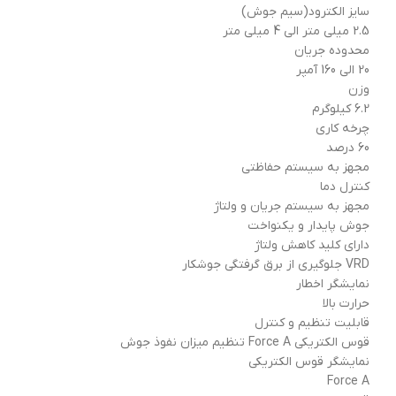
سایز الکترود(سیم جوش)
2.5 میلی متر الی 4 میلی متر
محدوده جریان
20 الی 160 آمپر
وزن
6.2 کیلوگرم
چرخه کاری
60 درصد
مجهز به سیستم حفاظتی
کنترل دما
مجهز به سیستم جریان و ولتاژ
جوش پایدار و یکنواخت
دارای کلید کاهش ولتاژ
VRD جلوگیری از برق گرفتگی جوشکار
نمایشگر اخطار
حرارت بالا
قابلیت تنظیم و کنترل
قوس الکتریکی Force A تنظیم میزان نفوذ جوش
نمایشگر قوس الکتریکی
Force A