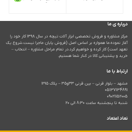
وسیله باتری کار می کند. وزن
زمینه ابزارآلات است. این دریل با
خان
دستگاه 1 کیلوگرم و بسیار سبک
طراحی منحصر به فرد خود کاربری
باشد
می باشد. باتری این دریل کره ای
سهل و آسانی را برای کاربر به
قدر
و موتور آن ژاپنی است.
همراه دارد و همچنین با بهره
از 
درباره ی ما
گیری از قدرت بالای موتور
قوی
قابلیت سوراخکاری عمیق و با
مرکز مشاوره و فروش تخصصی ابزار آلات تیچه در سال ۱۳۹۸ کار خود را
دقتی را در فلز ، چوب و بتن
.طر
آغاز نموده.ما همواره بر اساس اصل (فروش پایان ماجرا نیست.شروع یک
ایجاد می کند.
بود
تعهد است) کار کرده و خواهیم کرد.در تمام مراحل مشاوره – انتخاب –
فرز 
برر
خرید و پشتیبانی کالا در کنار شما هستیم.
سنب
115میلیمتر انجام می گیرد.
ارتباط با ما
مشهد – بلوار قرنی – بین قرنی ۳۳و۳۵ – پلاک ۱۲۹۵
05137134891
09021152005
شنبه تا پنجشنبه ساعت 8:30 الی 20
نماد اعتماد