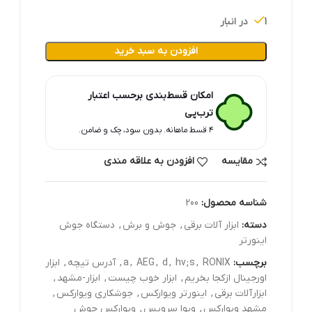
1 در انبار
افزودن به سبد خرید
امکان قسط‌بندی برحسب اعتبار
ترب‌پی
۴ قسط ماهانه. بدون سود، چک و ضامن.
مقایسه
افزودن به علاقه مندی
شناسه محصول:
200
دسته:
ابزار آلات برقي
,
جوش و برش
,
دستگاه جوش
اینورتر
برچسب:
RONIX
,
hv;s
,
d
,
AEG
,
a
,
آدرس تیچه
,
ابزار
اورجینال ازکجا بخریم
,
ابزار خوب چیست
,
ابزار-مشهد
,
ابزارآلات برقی
,
اینورتر ویوارکس
,
جوشکاری ویوارکس
,
مشهد ویوارکس
,
ویوا سرویس
,
ویوارکس جوش