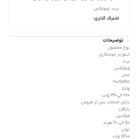
برند:
ویوارکس
اشتراک گذاری:
توضیحات
نوع محصول
اینورتر جوشکاری
برند
ویوارکس
مدل
200turbo
ولتاز
220 الی240 ولت
دارای خدمات پس از فروش
رایگان
فرکانس
50 الی 60 هرتز
توان
5600 وات