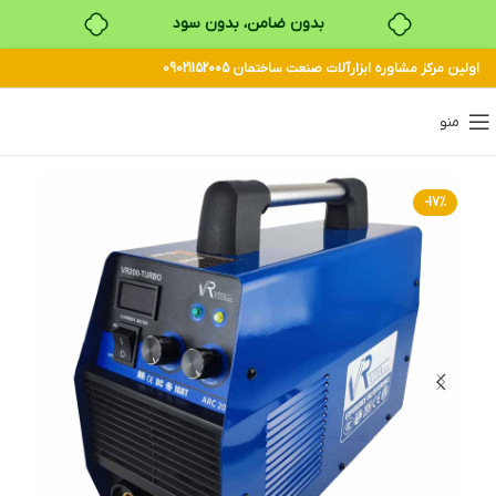
بدون ضامن، بدون سود
اولین مرکز مشاوره ابزارآلات صنعت ساختمان 09021152005
خرید قسطی با ترب‌پی
منو
-17%