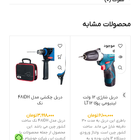
محصولات مشابه
اتمام موجود
6%
ی
ات
دریل شارژی 12 ولت
دریل چکشی مدل 481DH
لیتیومی پوکا LT12
نک
۶,۱۰۰,۰۰۰
تومان
۳,۹۹۸,۰۰۰
تومان
باطری این دریل به مدت 30
دریل مدل 481DH نک ساخت
دقیقه شارژ می ماند. ساخت
کشور چین می باشد .این
کشور چین است. ولتاژ ورودی
محصول از جمله محصولات با
محص
دستگاه 12 ولت بوده و به
کیفیت این شرکت خوشنام در
.این