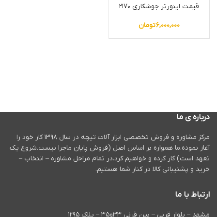
قیمت اینورتر جوشکاری ۲۱۷۰
۶,۰۰۰,۰۰۰
تومان
درباره ی ما
مرکز مشاوره و فروش تخصصی ابزار آلات تیچه در سال ۱۳۹۸ کار خود را
آغاز نموده.ما همواره بر اساس اصل (فروش پایان ماجرا نیست.شروع یک
تعهد است) کار کرده و خواهیم کرد.در تمام مراحل مشاوره – انتخاب –
خرید و پشتیبانی کالا در کنار شما هستیم.
ارتباط با ما
مشهد – بلوار قرنی – بین قرنی ۳۳و۳۵ – پلاک ۱۲۹۵