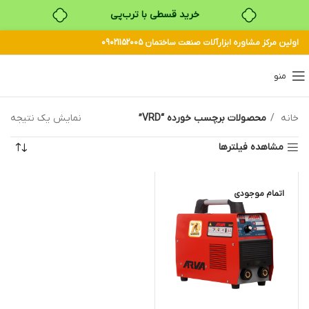
خرید قسطی با ترب‌پی
اولین مرکز مشاوره ابزارآلات صنعت ساختمان 09021152005
منو
خانه
محصولات برچسب خورده “VRD”
نمایش یک نتیجه
مشاهده فیلترها
اتمام موجودی