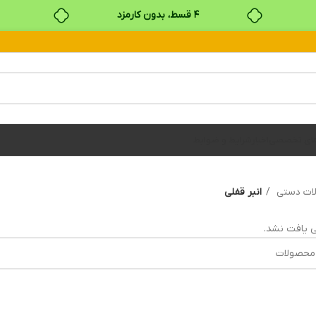
۴ قسط، بدون کارمزد
بدون ضامن، بدون سود
خرید قسطی با ترب‌پی
های تخصصی
اخبار
شرایط و ضوابط
آلات دستي
انبر قفلی
 یافت نشد.