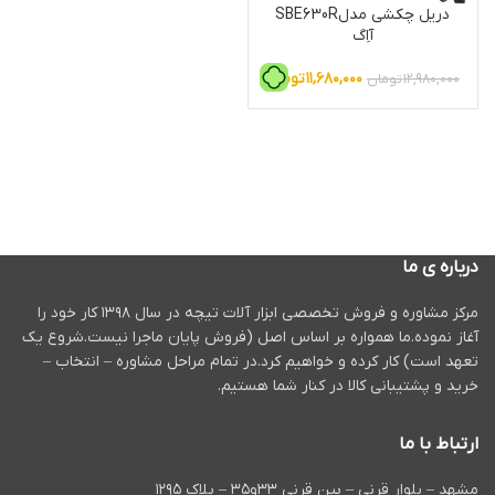
دریل چکشی مدلSBE630R
آاِگ
۱۱,۶۸۰,۰۰۰
تومان
۱۲,۹۸۰,۰۰۰
تومان
درباره ی ما
مرکز مشاوره و فروش تخصصی ابزار آلات تیچه در سال ۱۳۹۸ کار خود را
آغاز نموده.ما همواره بر اساس اصل (فروش پایان ماجرا نیست.شروع یک
تعهد است) کار کرده و خواهیم کرد.در تمام مراحل مشاوره – انتخاب –
خرید و پشتیبانی کالا در کنار شما هستیم.
ارتباط با ما
مشهد – بلوار قرنی – بین قرنی ۳۳و۳۵ – پلاک ۱۲۹۵