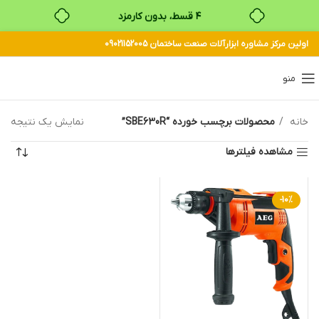
۴ قسط، بدون کارمزد
اولین مرکز مشاوره ابزارآلات صنعت ساختمان 09021152005
بدون ضامن، بدون سود
خرید قسطی با ترب‌پی
منو
خانه
محصولات برچسب خورده “SBE630R”
نمایش یک نتیجه
مشاهده فیلترها
-10%