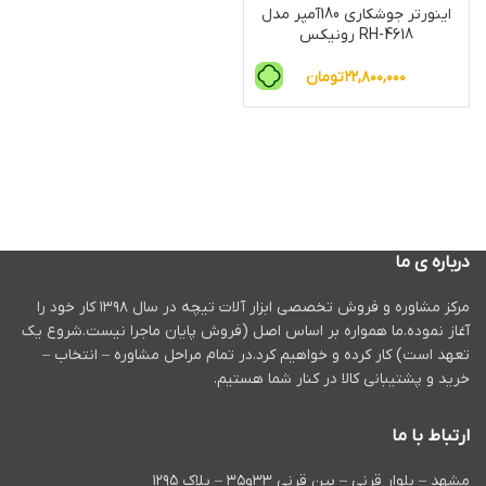
اینورتر جوشکاری 180آمپر مدل
RH-4618 رونیکس
۲۲,۸۰۰,۰۰۰
تومان
درباره ی ما
مرکز مشاوره و فروش تخصصی ابزار آلات تیچه در سال ۱۳۹۸ کار خود را
آغاز نموده.ما همواره بر اساس اصل (فروش پایان ماجرا نیست.شروع یک
تعهد است) کار کرده و خواهیم کرد.در تمام مراحل مشاوره – انتخاب –
خرید و پشتیبانی کالا در کنار شما هستیم.
ارتباط با ما
مشهد – بلوار قرنی – بین قرنی ۳۳و۳۵ – پلاک ۱۲۹۵