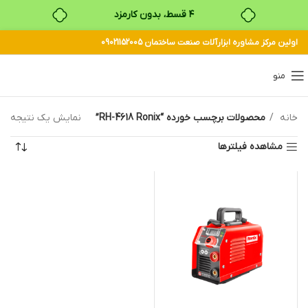
۴ قسط، بدون کارمزد
اولین مرکز مشاوره ابزارآلات صنعت ساختمان 09021152005
بدون ضامن، بدون سود
خرید قسطی با ترب‌پی
منو
خانه
محصولات برچسب خورده “RH-4618 Ronix”
نمایش یک نتیجه
مشاهده فیلترها