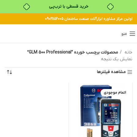
خرید قسطی با ترب‌پی
اولین مرکز مشاوره ابزارآلات صنعت ساختمان 09021152005
۴ قسط، بدون کارمزد
بدون ضامن، بدون سود
منو
خرید قسطی با ترب‌پی
خانه
محصولات برچسب خورده “GLM 500 Professional”
نمایش یک نتیجه
مشاهده فیلترها
اتمام موجودی