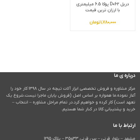
دریل D062 پوکا 6.5 میلیمتری
با ارزان ترین قیمت
۱,۷۸۰,۰۰۰
تومان
درباره ی ما
مرکز مشاوره و فروش تخصصی ابزار آلات تیچه در سال ۱۳۹۸ کار خود را
آغاز نموده.ما همواره بر اساس اصل (فروش پایان ماجرا نیست.شروع یک
تعهد است) کار کرده و خواهیم کرد.در تمام مراحل مشاوره – انتخاب –
خرید و پشتیبانی کالا در کنار شما هستیم.
ارتباط با ما
مشهد – بلوار قرنی – بین قرنی ۳۳و۳۵ – پلاک ۱۲۹۵