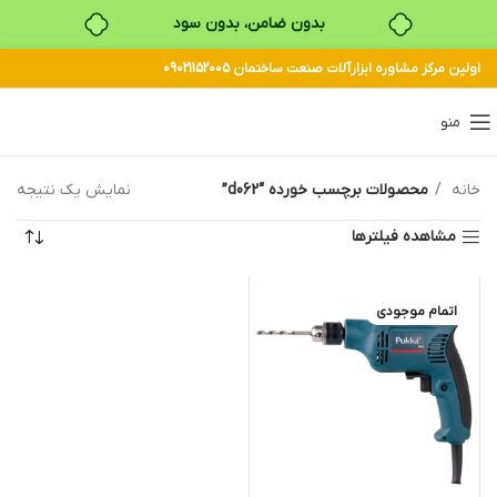
بدون ضامن، بدون سود
اولین مرکز مشاوره ابزارآلات صنعت ساختمان 09021152005
خرید قسطی با ترب‌پی
منو
خانه
محصولات برچسب خورده “d062”
نمایش یک نتیجه
مشاهده فیلترها
اتمام موجودی