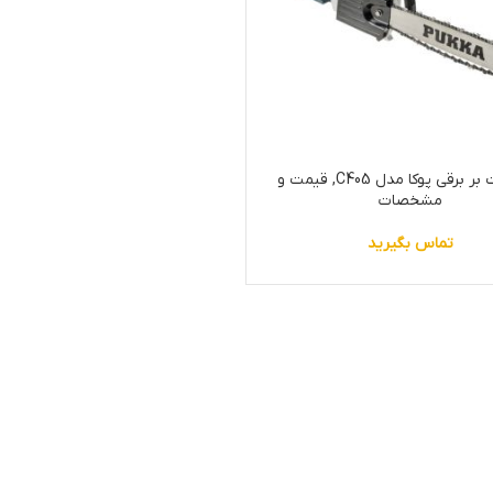
اره درخت بر برقی پوکا مدل C405, قیمت و
مشخصات
تماس بگیرید