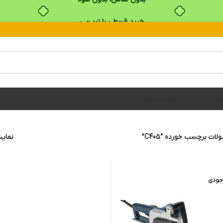
خرید قسطی با ترب‌پی
های تخصصی
اخبار
شرایط و ضوابط
ات برچسب خورده “C405”
نما
جودی