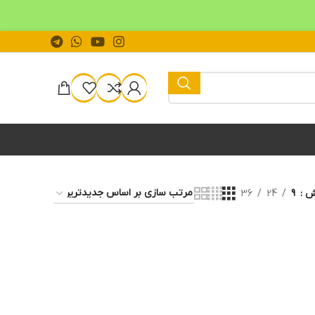
یش
9
24
36