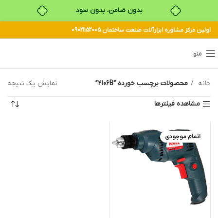
بدون ضامن، بدون سود
اولین مرکز مشاوره ابزارآلات صنعت ساختمان 09021152005
خرید قسطی با ترب‌پی
منو
خانه
محصولات برچسب خورده “2106B”
نمایش یک نتیجه
مشاهده فیلترها
اتمام موجودی