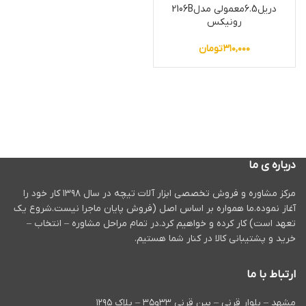
دریل6.5معمولی مدل2106B
رونیکس
۳۱۰,۰۰۰
تومان
درباره ی ما
مرکز مشاوره و فروش تخصصی ابزار آلات تیچه در سال ۱۳۹۸ کار خود را
آغاز نموده.ما همواره بر اساس اصل (فروش پایان ماجرا نیست.شروع یک
تعهد است) کار کرده و خواهیم کرد.در تمام مراحل مشاوره – انتخاب –
خرید و پشتیبانی کالا در کنار شما هستیم.
ارتباط با ما
مشهد – بلوار قرنی – بین قرنی ۳۳و۳۵ – پلاک ۱۲۹۵