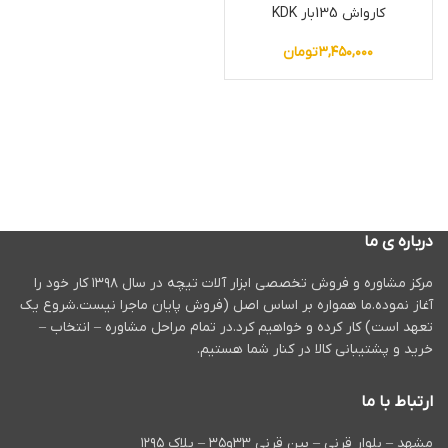
کارواش 135بار KDK
۳,۴۵۰,۰۰۰
تومان
درباره ی ما
مرکز مشاوره و فروش تخصصی ابزار آلات تیچه در سال ۱۳۹۸ کار خود را
آغاز نموده.ما همواره بر اساس اصل (فروش پایان ماجرا نیست.شروع یک
تعهد است) کار کرده و خواهیم کرد.در تمام مراحل مشاوره – انتخاب –
خرید و پشتیبانی کالا در کنار شما هستیم.
ارتباط با ما
مشهد – بلوار قرنی – بین قرنی ۳۳و۳۵ – پلاک ۱۲۹۵