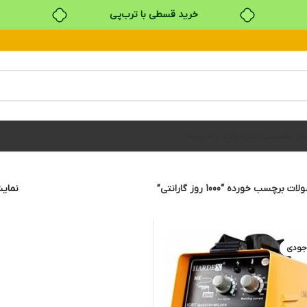
خرید قسطی با ترب‌پی
۴ قسط، بدون کارمزد
بدون ضامن، بدون سود
خرید قسطی با ترب‌پی
های تخصصی
اخبار
شرایط و ضوابط
 برچسب خورده “1000 روز گارانتی”
نما
جودی