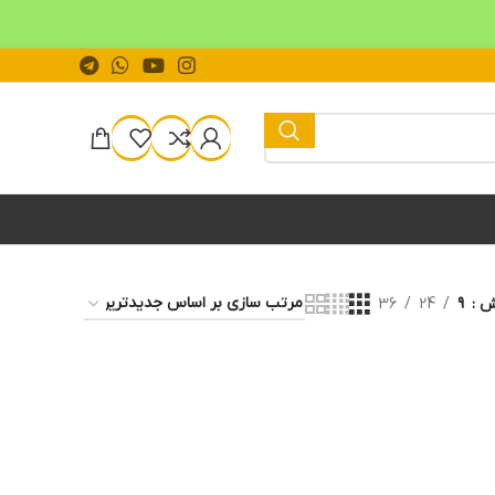
یش
9
24
36