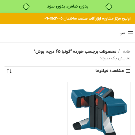
بدون ضامن، بدون سود
اولین مرکز مشاوره ابزارآلات صنعت ساختمان 09021152005
خرید قسطی با ترب‌پی
منو
خانه
محصولات برچسب خورده “گونیا 45 درجه بوش”
نمایش یک نتیجه
مشاهده فیلترها