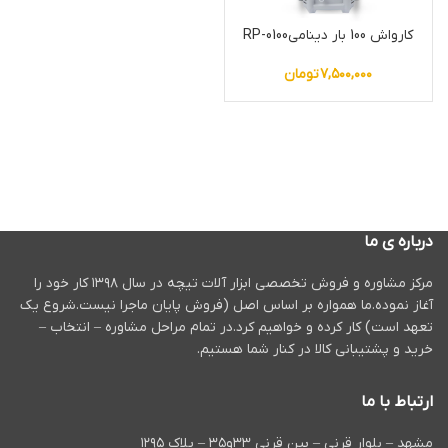
کارواش 100 بار دینامیRP-0100
۷,۵۰۰,۰۰۰
تومان
درباره ی ما
مرکز مشاوره و فروش تخصصی ابزار آلات تیچه در سال ۱۳۹۸ کار خود را
آغاز نموده.ما همواره بر اساس اصل (فروش پایان ماجرا نیست.شروع یک
تعهد است) کار کرده و خواهیم کرد.در تمام مراحل مشاوره – انتخاب –
خرید و پشتیبانی کالا در کنار شما هستیم.
ارتباط با ما
مشهد – بلوار قرنی – بین قرنی ۳۳و۳۵ – پلاک ۱۲۹۵