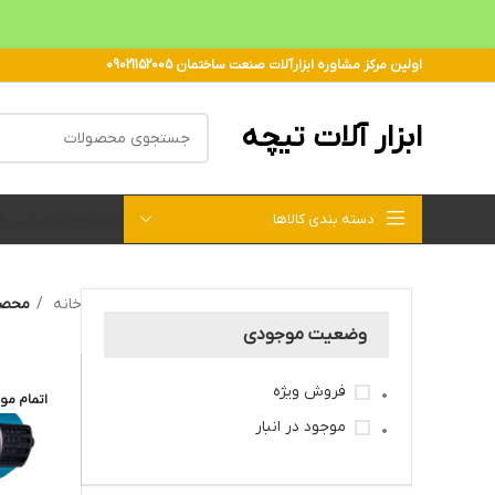
اولین مرکز مشاوره ابزارآلات صنعت ساختمان 09021152005
ابزار آلات تیچه
دسته بندی کالاها
خانه
فروشگاه
بررسی 
خانه
محصو
وضعیت موجودی
فروش ویژه
اتمام مو
موجود در انبار