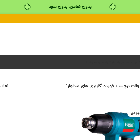
بدون ضامن، بدون سود
خرید قسطی با ترب‌پی
های تخصصی
اخبار
شرایط و ضوابط
لات برچسب خورده “کاربری های سشوار”
نما
جودی