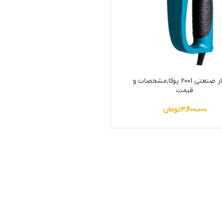
سشوار صنعتی 2001 پوکا,مشخصات و
قیمت
۳,۴۰۰,۰۰۰
تومان