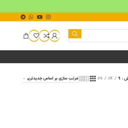
یش
9
24
36