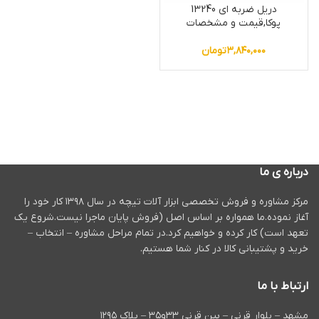
دریل ضربه ای 13240
پوکا,قیمت و مشخصات
۳,۸۴۰,۰۰۰
تومان
درباره ی ما
مرکز مشاوره و فروش تخصصی ابزار آلات تیچه در سال ۱۳۹۸ کار خود را
آغاز نموده.ما همواره بر اساس اصل (فروش پایان ماجرا نیست.شروع یک
تعهد است) کار کرده و خواهیم کرد.در تمام مراحل مشاوره – انتخاب –
خرید و پشتیبانی کالا در کنار شما هستیم.
ارتباط با ما
مشهد – بلوار قرنی – بین قرنی ۳۳و۳۵ – پلاک ۱۲۹۵