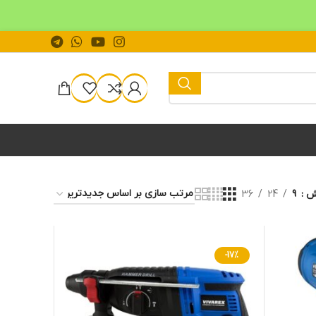
یش
9
24
36
-17%