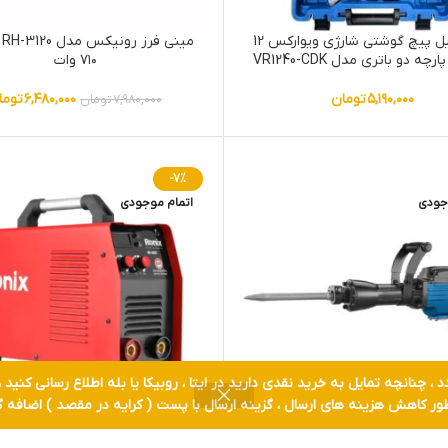
کیت دریل پیچ گوشتی شارژی ویوارکس 12
می
۷۱۰ وات
۵,۱۹۰,۰۰۰
تومان
۶,۴۸۰,۰۰۰
توما
۷,۹۸۰,۰۰۰
تومان
-7%
جودی
اتمام موجودی
ور کاهش هزینه های ارسال ، گزینه ارسال با پست ( کرایه در مقصد ) اضافه گر
یوارکس مدل
اینورتر جوشکاری رونیکس مدل RH-4602