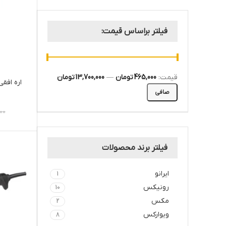
فیلتر براساس قیمت:
قيمت:
465,000 تومان
—
13,700,000 تومان
صافی
۰۰۰
فیلتر برند محصولات
ایرانو
1
رونيكس
10
مکس
2
ویوارکس
8