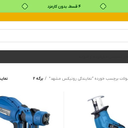
۴ قسط، بدون کارمزد
بدون ضامن، بدون سود
خرید قسطی با ترب‌پی
های تخصصی
اخبار
شرایط و ضوابط
لات برچسب خورده “نمایندگی رونیکس مشهد”
برگه 2
نما