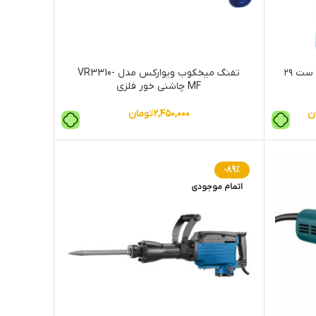
دریل برقی رونیکس مدل RS-0007 ست ۲۹
تفنگ میخکوب ویوارکس مدل VR3310-
MF چاشنی خور فلزی
ن
۲,۴۵۰,۰۰۰
تومان
-89%
اتمام موجودی