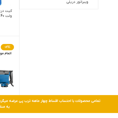
ویبراتور دریلی
ولت 40 پارچه دو باتری مدل VR1240-CDK
-89%
اتمام مو
به منظ
VR2000-DH چکش تخریب و