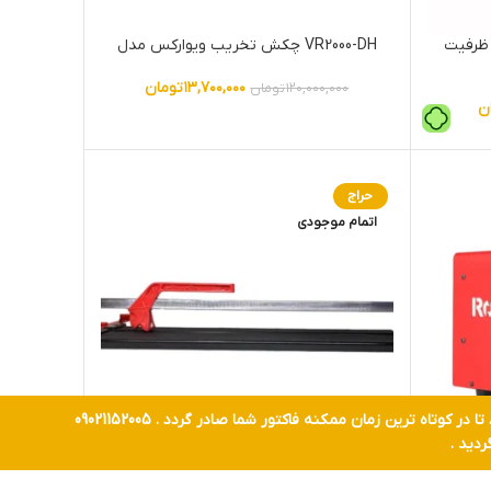
نی فرز رونیکس مدل RH-3120 ظرفیت
VR2000-DH چکش تخریب ویوارکس مدل
۱۳,۷۰۰,۰۰۰
تومان
۱۲۰,۰۰۰,۰۰۰
تومان
ن
حراج
اتمام موجودی
تمامی محصولات با احتساب اقساط چهار ماهه ترب پی عرضه میگردد ، چنانچه تمایل به خرید نقدی دارید در ایتا ، روبیکا یا بله اطلاع رسانی کنید ، تا در کوتاه ترین زمان ممکنه فاکتور شما صادر گردد . 09021152005
دید .
سرامیک بر دستی طول 100 سانتیمتر برند
ایرانو