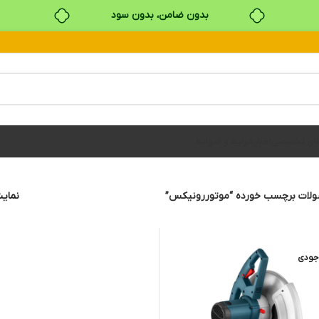
بدون ضامن، بدون سود
خرید قسطی با ترب‌پی
های تخصصی
اخبار
شرایط و ضوابط
لات برچسب خورده “موتوررونیکس”
نما
جودی