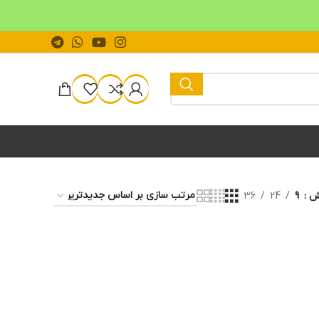
یش
9
24
36