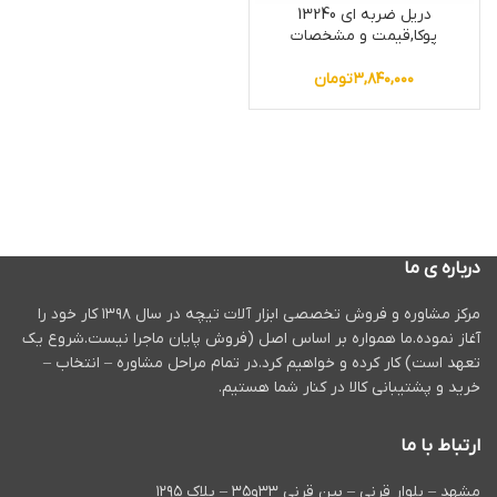
دریل ضربه ای 13240
پوکا,قیمت و مشخصات
۳,۸۴۰,۰۰۰
تومان
درباره ی ما
مرکز مشاوره و فروش تخصصی ابزار آلات تیچه در سال ۱۳۹۸ کار خود را
آغاز نموده.ما همواره بر اساس اصل (فروش پایان ماجرا نیست.شروع یک
تعهد است) کار کرده و خواهیم کرد.در تمام مراحل مشاوره – انتخاب –
خرید و پشتیبانی کالا در کنار شما هستیم.
ارتباط با ما
مشهد – بلوار قرنی – بین قرنی ۳۳و۳۵ – پلاک ۱۲۹۵