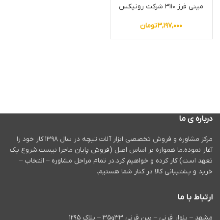
ميني فرز ٣١١٠ شركت رونيكس
۳,۱۹۷,۰۰۰
تومان
درباره ی ما
مرکز مشاوره و فروش تخصصی ابزار آلات تیچه در سال ۱۳۹۸ کار خود را
آغاز نموده.ما همواره بر اساس اصل (فروش پایان ماجرا نیست.شروع یک
تعهد است) کار کرده و خواهیم کرد.در تمام مراحل مشاوره – انتخاب –
خرید و پشتیبانی کالا در کنار شما هستیم.
ارتباط با ما
مشهد – بلوار قرنی – بین قرنی ۳۳و۳۵ – پلاک ۱۲۹۵