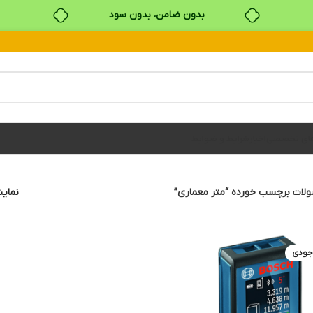
بدون ضامن، بدون سود
خرید قسطی با ترب‌پی
های تخصصی
اخبار
شرایط و ضوابط
لات برچسب خورده “متر معماری”
نما
جودی