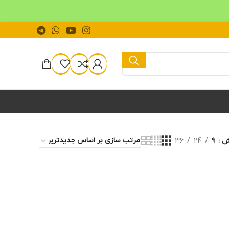
یش
9
24
36