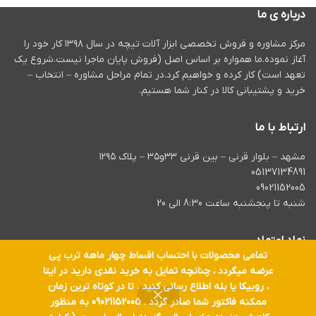
درباره ی ما
مرکز مشاوره و فروش تخصصی ابزار آلات تیچه در سال ۱۳۹۸ کار خود را
آغاز نموده.ما همواره بر اساس اصل (فروش پایان ماجرا نیست.شروع یک
تعهد است) کار کرده و خواهیم کرد.در تمام مراحل مشاوره – انتخاب –
خرید و پشتیبانی کالا در کنار شما هستیم.
ارتباط با ما
مشهد – بلوار قرنی – بین قرنی ۳۳و۳۵ – پلاک ۱۲۹۵
05137134891
09021152005
شنبه تا پنجشنبه ساعت 8:30 الی 20
نماد اعتماد
تمامی محصولات با احتساب اقساط چهار ماهه ترب پی
عرضه میگردد ، چنانچه تمایل به خرید نقدی دارید در ایتا
، روبیکا یا بله اطلاع رسانی کنید ، تا در کوتاه ترین زمان
ممکنه فاکتور شما صادر گردد . 09021152005 به منظور
تمام حقوق برای
ابزار آلات تیچه
محفوظ است.