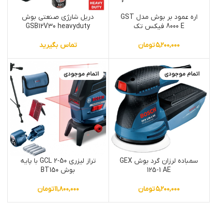
اره عمود بر بوش مدل GST
دریل شارژی صنعتی بوش
8000 E فیکس تک
GSB12V30 heavyduty
۵,۲۰۰,۰۰۰
تومان
تماس بگیرید
اتمام موجودی
اتمام موجودی
سمباده لرزان گرد بوش GEX
تراز لیزری GCL 2-50 با پایه
125-1 AE
بوش BT150
۵,۲۰۰,۰۰۰
تومان
۱۱,۸۰۰,۰۰۰
تومان