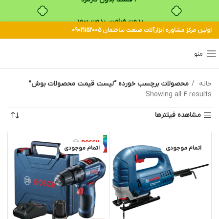
بدون ضامن، بدون سود
اولین مرکز مشاوره ابزارآلات صنعت ساختمان 09021152005
خرید قسطی با ترب‌پی
منو
خانه
محصولات برچسب خورده “لیست قیمت محصولات بوش”
Showing all 4 results
مشاهده فیلترها
اتمام موجودی
اتمام موجودی