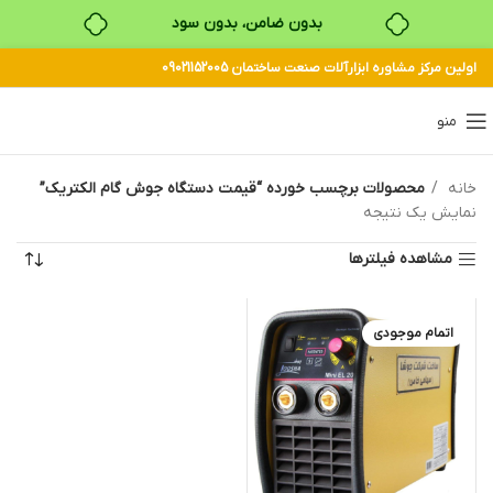
بدون ضامن، بدون سود
اولین مرکز مشاوره ابزارآلات صنعت ساختمان 09021152005
خرید قسطی با ترب‌پی
منو
خانه
محصولات برچسب خورده “قیمت دستگاه جوش گام الکتریک”
نمایش یک نتیجه
مشاهده فیلترها
اتمام موجودی