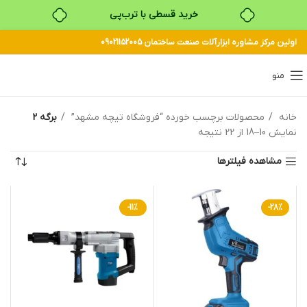
خرید قسطی با ترب‌پی
اولین مرکز مشاوره ابزارآلات صنعت ساختمان 09021152005
منو
خانه
محصولات برچسب خورده “فروشگاه تیچه مشهد”
برگه 2
نمایش 10–18 از 22 نتیجه
مشاهده فیلترها
-11%
-28%