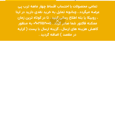
تمامی محصولات با احتساب اقساط چهار ماهه ترب پی
عرضه میگردد ، چنانچه تمایل به خرید نقدی دارید در ایتا
همزن میکسر 1400 وات تک
فارسی بر سرامیک الحاقی مینی
، روبیکا یا بله اطلاع رسانی کنید ، تا در کوتاه ترین زمان
محور مکث مدل HZ1
فرز 45 درجه کاشی HSM
ممکنه فاکتور شما صادر گردد . 09021152005 به منظور
کاهش هزینه های ارسال ، گزینه ارسال با پست ( کرایه
0
۸,۵۰۰,۰۰۰
تومان
۲,۸۹۰,۰۰۰
تومان
۲,۹۵۰,۰۰۰
تومان
در مقصد ) اضافه گردید .
روشگاه
فیلترها
علاقه مندی
سبد خرید
حساب کاربری من
-18%
-9%
اتمام موجودی
ست ابزار دستی 39 پارچه
دریل 580 وات چکشی سه
رونیکس مدل Rs-0004
نظام 13 چپ گرد و راست گرد
آاگ AEG SBE580R AEG
۳,۹۰۰,۰۰۰
تومان
۸,۹۸۰,۰۰۰
تومان
۴,۳۰۰,۰۰۰
تومان
۱۱,۰۰۰,۰۰۰
تومان