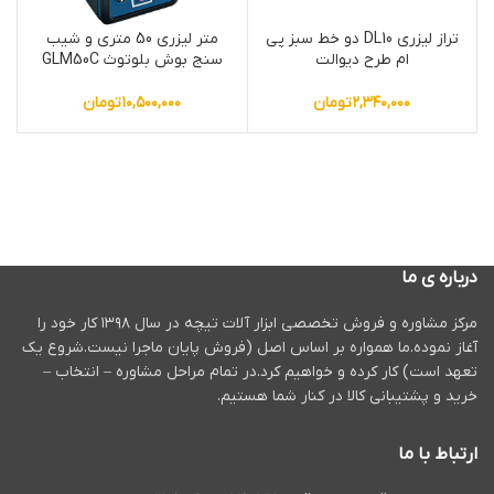
تراز لیزری DL10 دو خط سبز پی
متر لیزری 50 متری و شیب
ام طرح دیوالت
سنج بوش بلوتوث GLM50C
۲,۳۴۰,۰۰۰
تومان
۱۰,۵۰۰,۰۰۰
تومان
درباره ی ما
مرکز مشاوره و فروش تخصصی ابزار آلات تیچه در سال ۱۳۹۸ کار خود را
آغاز نموده.ما همواره بر اساس اصل (فروش پایان ماجرا نیست.شروع یک
تعهد است) کار کرده و خواهیم کرد.در تمام مراحل مشاوره – انتخاب –
خرید و پشتیبانی کالا در کنار شما هستیم.
ارتباط با ما