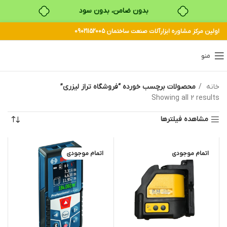
بدون ضامن، بدون سود
اولین مرکز مشاوره ابزارآلات صنعت ساختمان 09021152005
خرید قسطی با ترب‌پی
منو
خانه
محصولات برچسب خورده “فروشگاه تراز لیزری”
Showing all 2 results
مشاهده فیلترها
اتمام موجودی
اتمام موجودی