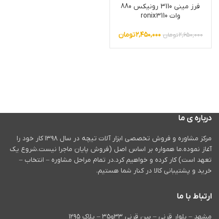
فرز مینی 3110 رونیکس 880
وات ronix3110
۲,۴۵۰,۰۰۰
تومان
۲,۶۵۰,۰۰۰
تومان
درباره ی ما
مرکز مشاوره و فروش تخصصی ابزار آلات تیچه در سال ۱۳۹۸ کار خود را
آغاز نموده.ما همواره بر اساس اصل (فروش پایان ماجرا نیست.شروع یک
تعهد است) کار کرده و خواهیم کرد.در تمام مراحل مشاوره – انتخاب –
خرید و پشتیبانی کالا در کنار شما هستیم.
ارتباط با ما
مشهد – بلوار قرنی – بین قرنی ۳۳و۳۵ – پلاک ۱۲۹۵