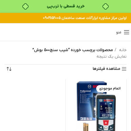
خرید قسطی با ترب‌پی
اولین مرکز مشاوره ابزارآلات صنعت ساختمان 09021152005
منو
خانه
محصولات برچسب خورده “شیب سنج۵۰۰ بوش”
نمایش یک نتیجه
مشاهده فیلترها
اتمام موجودی