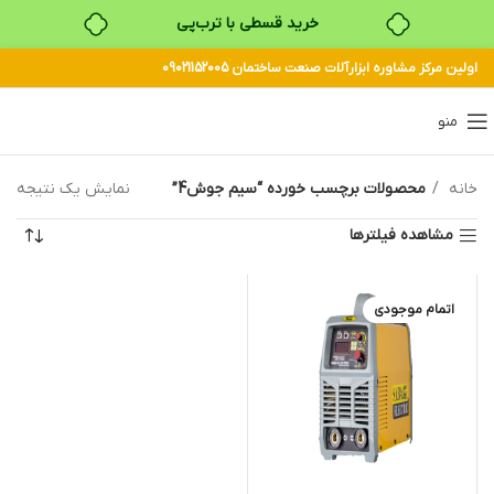
خرید قسطی با ترب‌پی
اولین مرکز مشاوره ابزارآلات صنعت ساختمان 09021152005
۴ قسط، بدون کارمزد
بدون ضامن، بدون سود
منو
خرید قسطی با ترب‌پی
خانه
محصولات برچسب خورده “سیم جوش4”
نمایش یک نتیجه
مشاهده فیلترها
اتمام موجودی