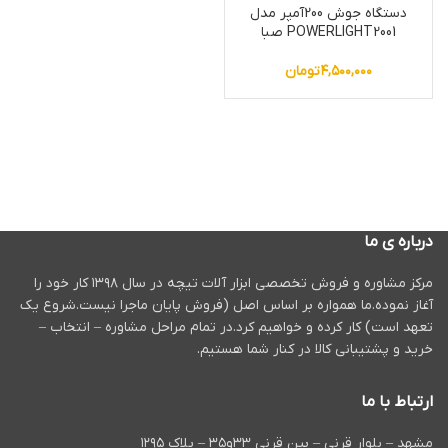
دستگاه جوش 200آمپر مدل
POWERLIGHT2001 صبا
۴,۵۰۰,۰۰۰
تومان
درباره ی ما
مرکز مشاوره و فروش تخصصی ابزار آلات تیچه در سال ۱۳۹۸ کار خود را
آغاز نموده.ما همواره بر اساس اصل (فروش پایان ماجرا نیست.شروع یک
تعهد است) کار کرده و خواهیم کرد.در تمام مراحل مشاوره – انتخاب –
خرید و پشتیبانی کالا در کنار شما هستیم.
ارتباط با ما
مشهد – بلوار قرنی – بین قرنی ۳۳و۳۵ – پلاک ۱۲۹۵