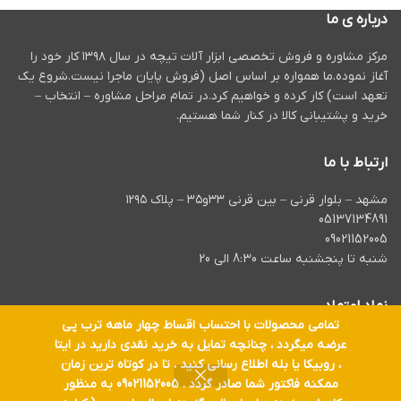
درباره ی ما
مرکز مشاوره و فروش تخصصی ابزار آلات تیچه در سال ۱۳۹۸ کار خود را
آغاز نموده.ما همواره بر اساس اصل (فروش پایان ماجرا نیست.شروع یک
تعهد است) کار کرده و خواهیم کرد.در تمام مراحل مشاوره – انتخاب –
خرید و پشتیبانی کالا در کنار شما هستیم.
ارتباط با ما
مشهد – بلوار قرنی – بین قرنی ۳۳و۳۵ – پلاک ۱۲۹۵
05137134891
09021152005
شنبه تا پنجشنبه ساعت 8:30 الی 20
نماد اعتماد
تمامی محصولات با احتساب اقساط چهار ماهه ترب پی
عرضه میگردد ، چنانچه تمایل به خرید نقدی دارید در ایتا
، روبیکا یا بله اطلاع رسانی کنید ، تا در کوتاه ترین زمان
ممکنه فاکتور شما صادر گردد . 09021152005 به منظور
تمام حقوق برای
ابزار آلات تیچه
محفوظ است.