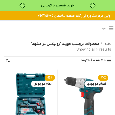
خرید قسطی با ترب‌پی
اولین مرکز مشاوره ابزارآلات صنعت ساختمان 09021152005
منو
خانه
محصولات برچسب خورده “رونیکس در مشهد”
Showing all 4 results
مشاهده فیلترها
-16%
-20%
اتمام موجودی
اتمام موجودی