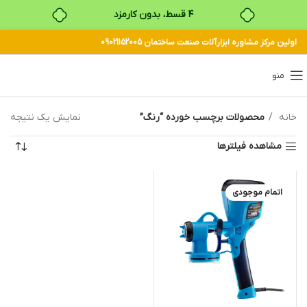
۴ قسط، بدون کارمزد
اولین مرکز مشاوره ابزارآلات صنعت ساختمان 09021152005
بدون ضامن، بدون سود
خرید قسطی با ترب‌پی
منو
خانه
محصولات برچسب خورده “رنگ”
نمایش یک نتیجه
مشاهده فیلترها
اتمام موجودی