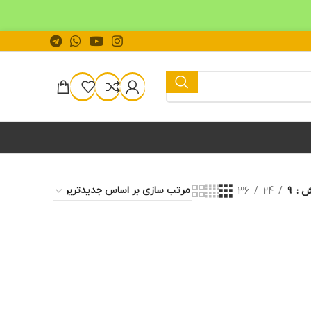
یش
9
24
36