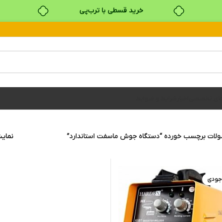
خرید قسطی با ترب‌پی
های تخصصی
اخبار
شرایط و ضوابط
لات برچسب خورده “دستگاه جوش ماسفت استاندارد”
نما
جودی