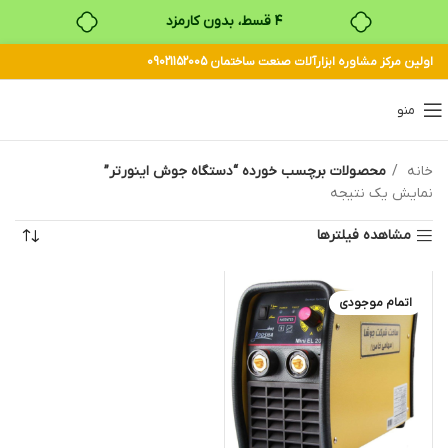
۴ قسط، بدون کارمزد
اولین مرکز مشاوره ابزارآلات صنعت ساختمان 09021152005
بدون ضامن، بدون سود
خرید قسطی با ترب‌پی
منو
خانه
محصولات برچسب خورده “دستگاه جوش اینورتر”
نمایش یک نتیجه
مشاهده فیلترها
اتمام موجودی