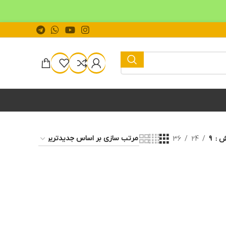
یش
9
24
36