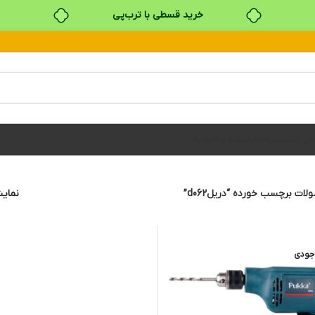
خرید قسطی با ترب‌پی
۴ قسط، بدون کارمزد
بدون ضامن، بدون سود
خرید قسطی با ترب‌پی
های تخصصی
اخبار
شرایط و ضوابط
ات برچسب خورده “دریلd062”
نما
جودی