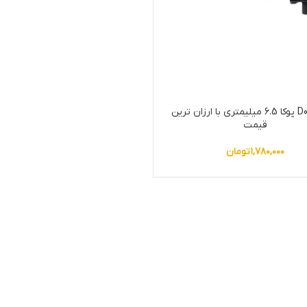
دریل D062 پوکا 6.5 میلیمتری با ارزان ترین
قیمت
۱,۷۸۰,۰۰۰
تومان