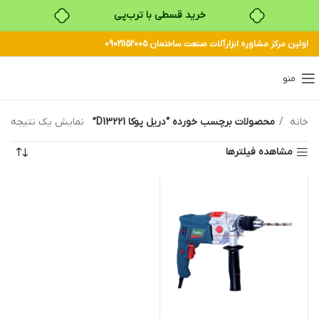
خرید قسطی با ترب‌پی
اولین مرکز مشاوره ابزارآلات صنعت ساختمان 09021152005
منو
خانه
محصولات برچسب خورده “دریل پوکا D13221”
نمایش یک نتیجه
مشاهده فیلترها