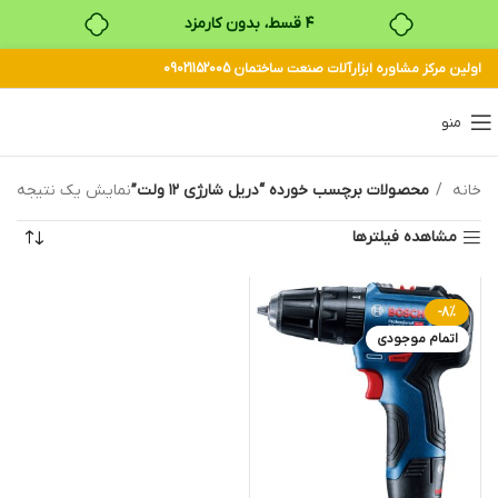
۴ قسط، بدون کارمزد
اولین مرکز مشاوره ابزارآلات صنعت ساختمان 09021152005
بدون ضامن، بدون سود
خرید قسطی با ترب‌پی
منو
خانه
محصولات برچسب خورده “دریل شارژی ۱۲ ولت”
نمایش یک نتیجه
مشاهده فیلترها
-8%
اتمام موجودی