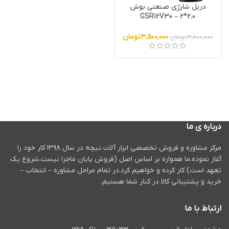
دریل شارژی صنعتی بوش
GSR12V30 – 2*2.0
heavyduty
۳,۵۰۰,۰۰۰
تومان
۳,۸۰۰,۰۰۰
تومان
درباره ی ما
مرکز مشاوره و فروش تخصصی ابزار آلات تیچه در سال ۱۳۹۸ کار خود را
آغاز نموده.ما همواره بر اساس اصل (فروش پایان ماجرا نیست.شروع یک
تعهد است) کار کرده و خواهیم کرد.در تمام مراحل مشاوره – انتخاب –
خرید و پشتیبانی کالا در کنار شما هستیم.
ارتباط با ما