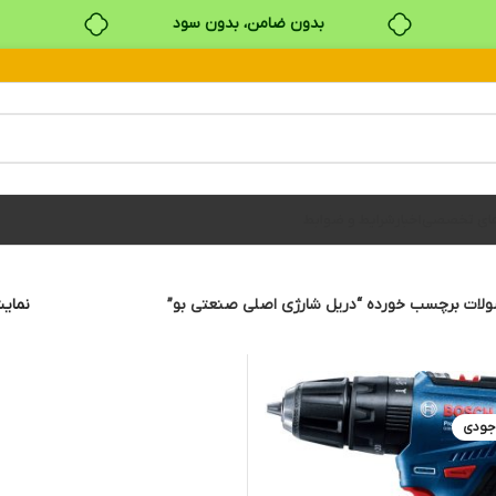
بدون ضامن، بدون سود
خرید قسطی با ترب‌پی
های تخصصی
اخبار
شرایط و ضوابط
لات برچسب خورده “دریل شارژی اصلی صنعتی بو”
نما
جودی