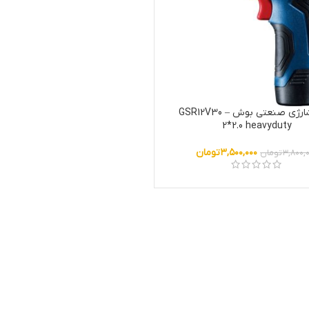
دریل شارژی صنعتی بوش GSR12V30 –
2*2.0 heavyduty
۳,۵۰۰,۰۰۰
تومان
۳,۸۰۰,
تومان