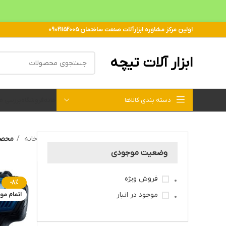
اولین مرکز مشاوره ابزارآلات صنعت ساختمان 09021152005
ابزار آلات تیچه
دسته بندی کالاها
خانه
فروشگاه
بررسی 
خانه
محصو
وضعیت موجودی
فروش ویژه
-8%
موجود در انبار
اتمام مو