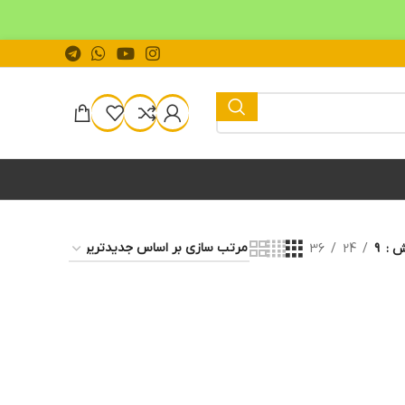
یش
9
24
36