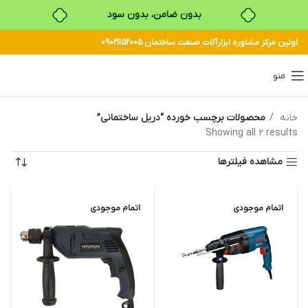
بدون ضامن، بدون سود
اولین مرکز مشاوره ابزارآلات صنعت ساختمان 09021152005
خرید قسطی با ترب‌پی
منو
خانه
محصولات برچسب خورده “دریل ساختمانی”
Showing all 2 results
مشاهده فیلترها
اتمام موجودی
اتمام موجودی