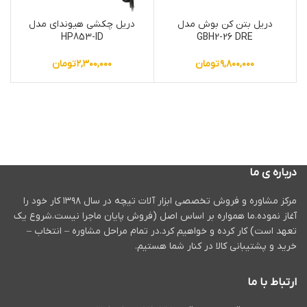
دریل بتن کن بوش مدل
دریل چکشی هیوندای مدل
HP853-ID
GBH2-26 DRE
۹,۸۰۰,۰۰۰
تومان
۲,۳۰۰,۰۰۰
تومان
درباره ی ما
مرکز مشاوره و فروش تخصصی ابزار آلات تیچه در سال ۱۳۹۸ کار خود را
آغاز نموده.ما همواره بر اساس اصل (فروش پایان ماجرا نیست.شروع یک
تعهد است) کار کرده و خواهیم کرد.در تمام مراحل مشاوره – انتخاب –
خرید و پشتیبانی کالا در کنار شما هستیم.
ارتباط با ما