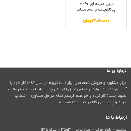
دریل ضربه ای 13240
پوکا,قیمت و مشخصات
۳,۸۴۰,۰۰۰
تومان
درباره ی ما
مرکز مشاوره و فروش تخصصی ابزار آلات تیچه در سال ۱۳۹۸ کار خود را
آغاز نموده.ما همواره بر اساس اصل (فروش پایان ماجرا نیست.شروع یک
تعهد است) کار کرده و خواهیم کرد.در تمام مراحل مشاوره – انتخاب –
خرید و پشتیبانی کالا در کنار شما هستیم.
ارتباط با ما
مشهد – بلوار قرنی – بین قرنی ۳۳و۳۵ – پلاک ۱۲۹۵