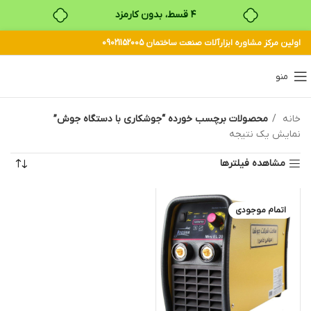
۴ قسط، بدون کارمزد
اولین مرکز مشاوره ابزارآلات صنعت ساختمان 09021152005
بدون ضامن، بدون سود
خرید قسطی با ترب‌پی
منو
خانه
محصولات برچسب خورده “جوشکاری با دستگاه جوش”
نمایش یک نتیجه
مشاهده فیلترها
اتمام موجودی