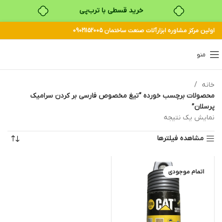
خرید قسطی با ترب‌پی
اولین مرکز مشاوره ابزارآلات صنعت ساختمان 09021152005
۴ قسط، بدون کارمزد
بدون ضامن، بدون سود
منو
خرید قسطی با ترب‌پی
خانه
محصولات برچسب خورده “تیغ مخصوص فارسی بر کردن سرامیک
پرسلان”
نمایش یک نتیجه
مشاهده فیلترها
اتمام موجودی